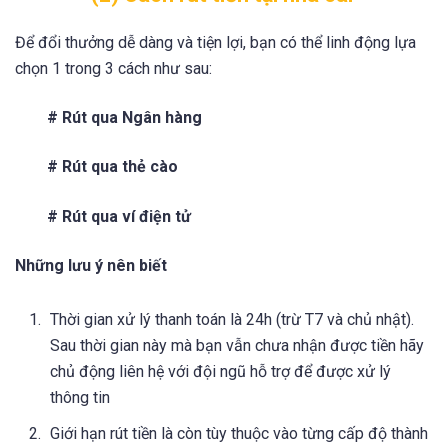
Để đổi thưởng dễ dàng và tiện lợi, bạn có thể linh động lựa
chọn 1 trong 3 cách như sau:
# Rút qua Ngân hàng
# Rút qua thẻ cào
# Rút qua ví điện tử
Những lưu ý nên biết
Thời gian xử lý thanh toán là 24h (trừ T7 và chủ nhật).
Sau thời gian này mà bạn vẫn chưa nhận được tiền hãy
chủ động liên hệ với đội ngũ hỗ trợ để được xử lý
thông tin
Giới hạn rút tiền là còn tùy thuộc vào từng cấp độ thành