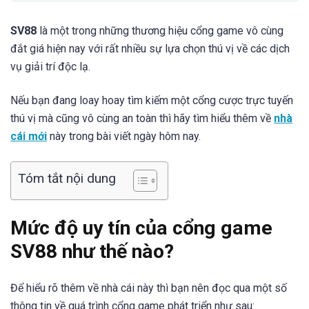
SV88
là một trong những thương hiệu cổng game vô cùng
đắt giá hiện nay với rất nhiều sự lựa chọn thú vị về các dịch
vụ giải trí độc lạ.
Nếu bạn đang loay hoay tìm kiếm một cổng cược trực tuyến
thú vị mà cũng vô cùng an toàn thì hãy tìm hiểu thêm về
nhà
cái mới
này trong bài viết ngày hôm nay.
Tóm tắt nội dung
Mức độ uy tín của cổng game
SV88 như thế nào?
Để hiểu rõ thêm về nhà cái này thì bạn nên đọc qua một số
thông tin về quá trình cổng game phát triển như sau: