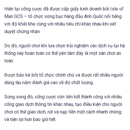
Hiện tại cổng cược đã được cấp giấy kinh doanh bởi Isle of
Man GCS – tổ chức sòng bạc hàng đầu Anh Quốc nổi tiếng
với độ khắt khe cùng với nhiều tiêu chí khác nhau khi xét
duyệt chứng nhận.
Do đó, người chơi khi lựa chọn trải nghiệm các dịch vụ tại hệ
thống này hoàn toàn có thể yên tâm đây là một sân chơi an
toàn.
Được bảo kê bởi tổ chức chính chủ và được rất nhiều người
dùng lâu năm đánh giá cao về độ chất lượng.
Song song đó, cổng cược còn liên kết thành công với nhiều
cổng giao dịch thông tin khác nhau, tạo điều kiện cho người
chơi có thể giao dịch, rút và nạp tiền một cách nhanh chóng
và tiện lợi hơn bao giờ hết.