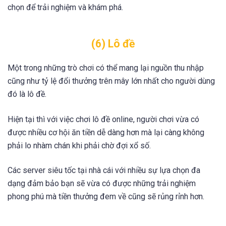
chọn để trải nghiệm và khám phá.
(6) Lô đề
Một trong những trò chơi có thể mang lại nguồn thu nhập
cũng như tỷ lệ đổi thưởng trên mây lớn nhất cho người dùng
đó là lô đề.
Hiện tại thì với việc chơi lô đề online, người chơi vừa có
được nhiều cơ hội ăn tiền dễ dàng hơn mà lại càng không
phải lo nhàm chán khi phải chờ đợi xổ số.
Các server siêu tốc tại nhà cái với nhiều sự lựa chọn đa
dạng đảm bảo bạn sẽ vừa có được những trải nghiệm
phong phú mà tiền thưởng đem về cũng sẽ rủng rỉnh hơn.