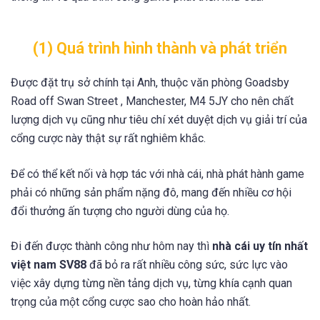
(1) Quá trình hình thành và phát triển
Được đặt trụ sở chính tại Anh, thuộc văn phòng Goadsby
Road off Swan Street , Manchester, M4 5JY cho nên chất
lượng dịch vụ cũng như tiêu chí xét duyệt dịch vụ giải trí của
cổng cược này thật sự rất nghiêm khắc.
Để có thể kết nối và hợp tác với nhà cái, nhà phát hành game
phải có những sản phẩm nặng đô, mang đến nhiều cơ hội
đổi thưởng ấn tượng cho người dùng của họ.
Đi đến được thành công như hôm nay thì
nhà cái uy tín nhất
việt nam SV88
đã bỏ ra rất nhiều công sức, sức lực vào
việc xây dựng từng nền tảng dịch vụ, từng khía cạnh quan
trọng của một cổng cược sao cho hoàn hảo nhất.