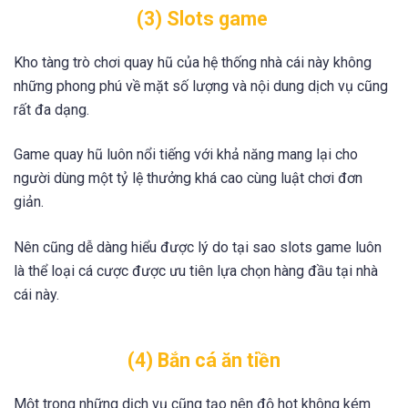
(3) Slots game
Kho tàng trò chơi quay hũ của hệ thống nhà cái này không
những phong phú về mặt số lượng và nội dung dịch vụ cũng
rất đa dạng.
Game quay hũ luôn nổi tiếng với khả năng mang lại cho
người dùng một tỷ lệ thưởng khá cao cùng luật chơi đơn
giản.
Nên cũng dễ dàng hiểu được lý do tại sao slots game luôn
là thể loại cá cược được ưu tiên lựa chọn hàng đầu tại nhà
cái này.
(4) Bắn cá ăn tiền
Một trong những dịch vụ cũng tạo nên độ hot không kém