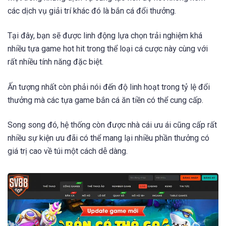
các dịch vụ giải trí khác đó là bắn cá đổi thưởng.
Tại đây, bạn sẽ được linh động lựa chọn trải nghiệm khá
nhiều tựa game hot hit trong thể loại cá cược này cùng với
rất nhiều tính năng đặc biệt.
Ấn tượng nhất còn phải nói đến độ linh hoạt trong tỷ lệ đổi
thưởng mà các tựa game bắn cá ăn tiền có thể cung cấp.
Song song đó, hệ thống còn được nhà cái ưu ái cũng cấp rất
nhiều sự kiện ưu đãi có thể mang lại nhiều phần thưởng có
giá trị cao về túi một cách dễ dàng.