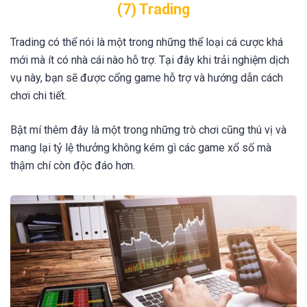
(7) Trading
Trading có thể nói là một trong những thể loại cá cược khá
mới mà ít có nhà cái nào hỗ trợ. Tại đây khi trải nghiệm dịch
vụ này, bạn sẽ được cổng game hỗ trợ và hướng dẫn cách
chơi chi tiết.
Bật mí thêm đây là một trong những trò chơi cũng thú vị và
mang lại tỷ lệ thưởng không kém gì các game xổ số mà
thậm chí còn độc đáo hơn.