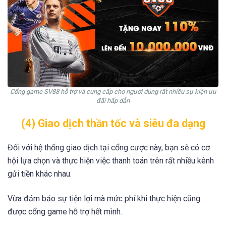
Cổng game SV88 hỗ trợ và cung cấp cho người dùng rất nhiều sự kiện ưu
đãi hấp dẫn
(4) Giao dịch thần tốc và siêu đa dạng
Đối với hệ thống giao dịch tại cổng cược này, bạn sẽ có cơ
hội lựa chọn và thực hiện việc thanh toán trên rất nhiều kênh
gửi tiền khác nhau.
Vừa đảm bảo sự tiện lợi mà mức phí khi thực hiện cũng
được cổng game hỗ trợ hết mình.