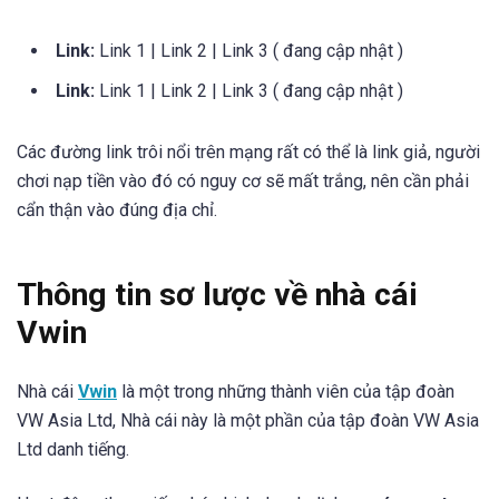
Link:
Link 1 | Link 2 | Link 3 ( đang cập nhật )
Link:
Link 1 | Link 2 | Link 3 ( đang cập nhật )
Các đường link trôi nổi trên mạng rất có thể là link giả, người
chơi nạp tiền vào đó có nguy cơ sẽ mất trắng, nên cần phải
cẩn thận vào đúng địa chỉ.
Thông tin sơ lược về nhà cái
Vwin
Nhà cái
Vwin
là một trong những thành viên của tập đoàn
VW Asia Ltd, Nhà cái này là một phần của tập đoàn VW Asia
Ltd danh tiếng.