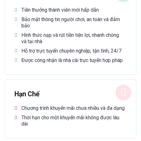
Tiền thưởng thành viên mới hấp dẫn
Bảo mật thông tin người chơi, an toàn và đảm
bảo
Hình thức nạp và rút tiền tiện lợi, nhanh chóng
và tại nhà
Hỗ trợ trực tuyến chuyên nghiệp, tận tình, 24/7
Được công nhận là nhà cái trực tuyến hợp pháp
Hạn Chế
Chương trình khuyến mãi chưa nhiều và đa dạng
Thời hạn cho một khuyến mãi không được lâu
dài