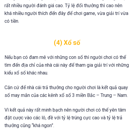
rất nhiều người đánh giá cao. Tỷ lệ đổi thưởng thì cao nên
khá nhiều người thích đến đây để chơi game, vừa giải trí vừa
có tiền.
(4) Xổ số
Nếu bạn có đam mê với những con số thì người chơi có thể
tìm đến địa chỉ của nhà cái này để tham gia giải trí với những
kiểu xổ số khác nhau.
Căn cứ để nhà cái trả thưởng cho người chơi là kết quả quay
số may mắn của các kênh xổ số 3 miền Bắc – Trung – Nam.
Vì kết quả này rất minh bạch nên người chơi có thể yên tâm
đặt cược vào các lô, đề với tỷ lệ trúng cực cao và tỷ lệ trả
thưởng cũng “khá ngon”.