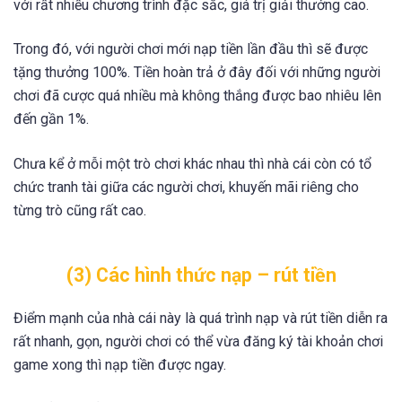
với rất nhiều chương trình đặc sắc, giá trị giải thưởng cao.
Trong đó, với người chơi mới nạp tiền lần đầu thì sẽ được
tặng thưởng 100%. Tiền hoàn trả ở đây đối với những người
chơi đã cược quá nhiều mà không thắng được bao nhiêu lên
đến gần 1%.
Chưa kể ở mỗi một trò chơi khác nhau thì nhà cái còn có tổ
chức tranh tài giữa các người chơi, khuyến mãi riêng cho
từng trò cũng rất cao.
(3) Các hình thức nạp – rút tiền
Điểm mạnh của nhà cái này là quá trình nạp và rút tiền diễn ra
rất nhanh, gọn, người chơi có thể vừa đăng ký tài khoản chơi
game xong thì nạp tiền được ngay.