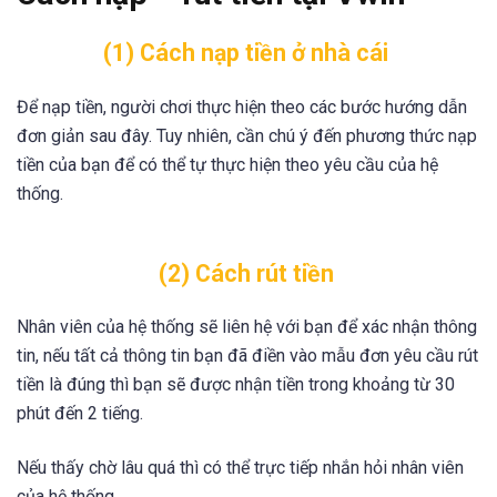
(1) Cách nạp tiền ở nhà cái
Để nạp tiền, người chơi thực hiện theo các bước hướng dẫn
đơn giản sau đây. Tuy nhiên, cần chú ý đến phương thức nạp
tiền của bạn để có thể tự thực hiện theo yêu cầu của hệ
thống.
(2) Cách rút tiền
Nhân viên của hệ thống sẽ liên hệ với bạn để xác nhận thông
tin, nếu tất cả thông tin bạn đã điền vào mẫu đơn yêu cầu rút
tiền là đúng thì bạn sẽ được nhận tiền trong khoảng từ 30
phút đến 2 tiếng.
Nếu thấy chờ lâu quá thì có thể trực tiếp nhắn hỏi nhân viên
của hệ thống.