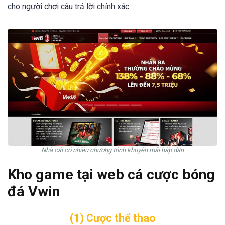
cho người chơi câu trả lời chính xác.
Nhà cái có nhiều chương trình khuyến mãi hấp dẫn
Kho game tại
web cá cược bóng
đá
Vwin
(1) Cược thể thao