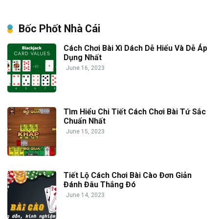
Bốc Phốt Nhà Cái
Cách Chơi Bài Xì Dách Dễ Hiểu Và Dễ Áp
Dụng Nhất
June 16, 2023
Tìm Hiểu Chi Tiết Cách Chơi Bài Tứ Sắc
Chuẩn Nhất
June 15, 2023
Tiết Lộ Cách Chơi Bài Cào Đơn Giản
Đánh Đâu Thắng Đó
June 14, 2023