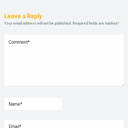
Leave a Reply
Your email address will not be published.
Required fields are marked
*