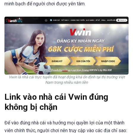
minh bạch để người chơi được yên tâm.
Vwin là nhà cái trực tuyến đã hoạt động khá ổn định tại thị trường Việt
Nam trong nhiều năm liền
Link vào nhà cái Vwin đúng
không bị chặn
Để vào đúng nhà cái và hưởng mọi quyền lợi của một thành
viên chính thức, người chơi nên truy cập vào các địa chỉ sao: