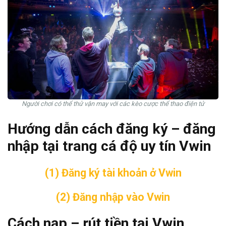
Người chơi có thể thử vận may với các kèo cược thể thao điện tử
Hướng dẫn cách đăng ký – đăng
nhập tại
trang cá độ uy tín
Vwin
(1) Đăng ký tài khoản ở Vwin
(2) Đăng nhập vào Vwin
Cách nạp – rút tiền tại Vwin