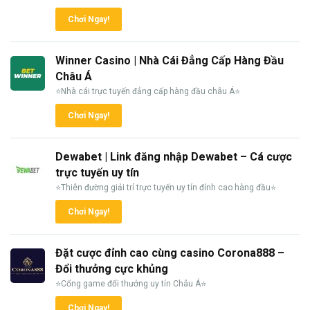
Chơi Ngay!
Winner Casino | Nhà Cái Đẳng Cấp Hàng Đầu
Châu Á
⭐Nhà cái trực tuyến đẳng cấp hàng đầu châu Á⭐
Chơi Ngay!
Dewabet | Link đăng nhập Dewabet – Cá cược
trực tuyến uy tín
⭐Thiên đường giải trí trực tuyến uy tín đỉnh cao hàng đầu⭐
Chơi Ngay!
Đặt cược đỉnh cao cùng casino Corona888 –
Đổi thưởng cực khủng
⭐Cổng game đổi thưởng uy tín Châu Á⭐
Chơi Ngay!