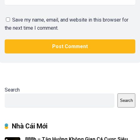
Save my name, email, and website in this browser for
the next time I comment.
Search
Search
Nhà Cái Mới
888b – Tận Hưởng Không Gian Cá Cược Siêu