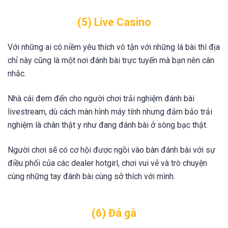
(5) Live Casino
Với những ai có niềm yêu thích vô tận với những lá bài thì địa
chỉ này cũng là một nơi đánh bài trực tuyến mà bạn nên cân
nhắc.
Nhà cái đem đến cho người chơi trải nghiệm đánh bài
livestream, dù cách màn hình máy tính nhưng đảm bảo trải
nghiệm là chân thật y như đang đánh bài ở sòng bạc thật.
Người chơi sẽ có cơ hội được ngồi vào bàn đánh bài với sự
điều phối của các dealer hotgirl, chơi vui vẻ và trò chuyện
cùng những tay đánh bài cùng sở thích với mình.
(6) Đá gà