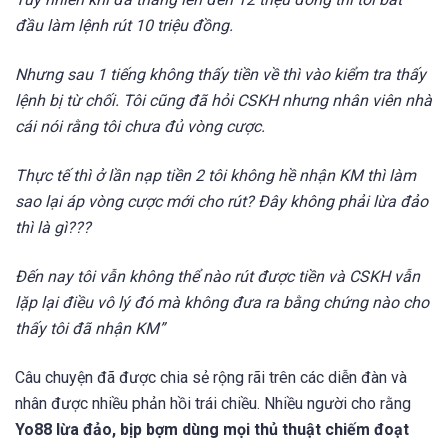
đầu làm lệnh rút 10 triệu đồng.
Nhưng sau 1 tiếng không thấy tiền về thì vào kiểm tra thấy
lệnh bị từ chối. Tôi cũng đã hỏi CSKH nhưng nhân viên nhà
cái nói rằng tôi chưa đủ vòng cược.
Thực tế thì ở lần nạp tiền 2 tôi không hề nhận KM thì làm
sao lại áp vòng cược mới cho rút? Đây không phải lừa đảo
thì là gì???
Đến nay tôi vẫn không thể nào rút được tiền và CSKH vẫn
lặp lại điều vô lý đó mà không đưa ra bằng chứng nào cho
thấy tôi đã nhận KM”
Câu chuyện đã được chia sẻ rộng rãi trên các diễn đàn và
nhân được nhiều phản hồi trái chiều. Nhiều người cho rằng
Yo88 lừa đảo, bịp bợm dùng mọi thủ thuật chiếm đoạt