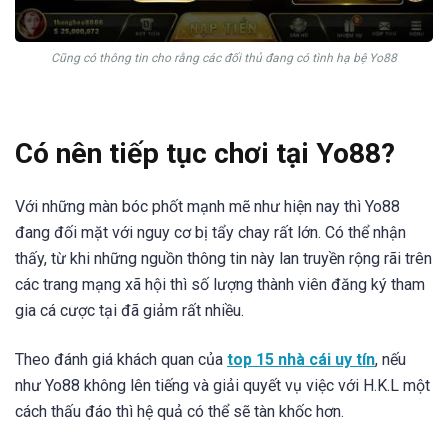
Cũng có thông tin cho rằng các đối thủ đang có tình hạ bệ Yo88
Có nên tiếp tục chơi tại Yo88?
Với những màn bóc phốt mạnh mẽ như hiện nay thì Yo88
đang đối mặt với nguy cơ bị tẩy chay rất lớn. Có thể nhận
thấy, từ khi những nguồn thông tin này lan truyền rộng rãi trên
các trang mạng xã hội thì số lượng thành viên đăng ký tham
gia cá cược tại đã giảm rất nhiều.
Theo đánh giá khách quan của
top 15 nhà cái uy tín
, nếu
như Yo88 không lên tiếng và giải quyết vụ việc với H.K.L một
cách thấu đáo thì hệ quả có thể sẽ tàn khốc hơn.