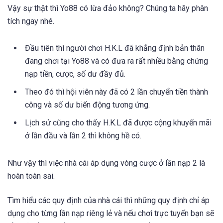
Vậy sự thật thì Yo88 có lừa đảo không? Chúng ta hãy phân
tích ngay nhé.
Đầu tiên thì người chơi H.K.L đã khẳng định bản thân
đang chơi tại Yo88 và có đưa ra rất nhiều bằng chứng
nạp tiền, cược, số dư đầy đủ.
Theo đó thì hội viên này đã có 2 lần chuyển tiền thành
công và số dư biến động tương ứng.
Lịch sử cũng cho thấy H.K.L đã được cộng khuyến mãi
ở lần đầu và lần 2 thì không hề có.
Như vậy thì việc nhà cái áp dụng vòng cược ở lần nạp 2 là
hoàn toàn sai.
Tìm hiểu các quy định của nhà cái thì những quy định chỉ áp
dụng cho từng lần nạp riêng lẻ và nếu chơi trực tuyến bạn sẽ