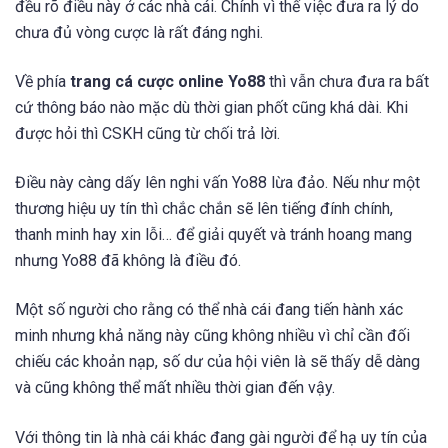
đều rõ điều này ở các nhà cái. Chính vì thế việc đưa ra lý do
chưa đủ vòng cược là rất đáng nghi.
Về phía
trang cá cược online Yo88
thì vẫn chưa đưa ra bất
cứ thông báo nào mặc dù thời gian phốt cũng khá dài. Khi
được hỏi thì CSKH cũng từ chối trả lời.
Điều này càng dấy lên nghi vấn Yo88 lừa đảo. Nếu như một
thương hiệu uy tín thì chắc chắn sẽ lên tiếng đính chính,
thanh minh hay xin lỗi… để giải quyết và tránh hoang mang
nhưng Yo88 đã không là điều đó.
Một số người cho rằng có thể nhà cái đang tiến hành xác
minh nhưng khả năng này cũng không nhiều vì chỉ cần đối
chiếu các khoản nạp, số dư của hội viên là sẽ thấy dễ dàng
và cũng không thể mất nhiều thời gian đến vậy.
Với thông tin là nhà cái khác đang gài người để hạ uy tín của