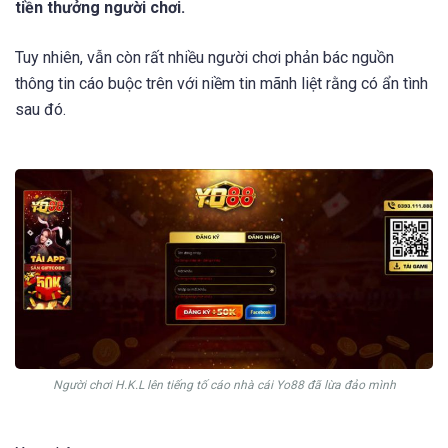
tiền thưởng người chơi.
Tuy nhiên, vẫn còn rất nhiều người chơi phản bác nguồn
thông tin cáo buộc trên với niềm tin mãnh liệt rằng có ẩn tình
sau đó.
Người chơi H.K.L lên tiếng tố cáo nhà cái Yo88 đã lừa đảo mình