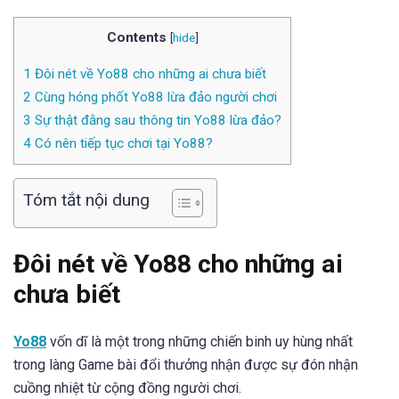
Contents
[
hide
]
1
Đôi nét về Yo88 cho những ai chưa biết
2
Cùng hóng phốt Yo88 lừa đảo người chơi
3
Sự thật đằng sau thông tin Yo88 lừa đảo?
4
Có nên tiếp tục chơi tại Yo88?
Tóm tắt nội dung
Đôi nét về Yo88 cho những ai
chưa biết
Yo88
vốn dĩ là một trong những chiến binh uy hùng nhất
trong làng Game bài đổi thưởng nhận được sự đón nhận
cuồng nhiệt từ cộng đồng người chơi.