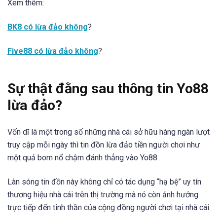
Xem thêm:
BK8 có lừa đảo không
?
Five88 có lừa đảo không
?
Sự thật đằng sau thông tin Yo88
lừa đảo?
Vốn dĩ là một trong số những nhà cái sở hữu hàng ngàn lượt
truy cập mỗi ngày thì tin đồn lừa đảo tiền người chơi như
một quả bom nổ chậm đánh thẳng vào Yo88.
Làn sóng tin đồn này không chỉ có tác dụng “hạ bệ” uy tín
thương hiệu nhà cái trên thị trường mà nó còn ảnh hưởng
trực tiếp đến tinh thần của cộng đồng người chơi tại nhà cái.