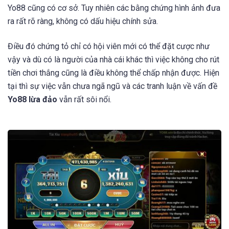
Yo88 cũng có cơ sở. Tuy nhiên các bằng chứng hình ảnh đưa
ra rất rõ ràng, không có dấu hiệu chính sửa.
Điều đó chứng tỏ chỉ có hội viên mới có thể đặt cược như
vậy và dù có là người của nhà cái khác thì việc không cho rút
tiền chơi thắng cũng là điều không thể chấp nhận được. Hiện
tại thì sự việc vẫn chưa ngã ngũ và các tranh luận về vấn đề
Yo88 lừa đảo
vẫn rất sôi nổi.