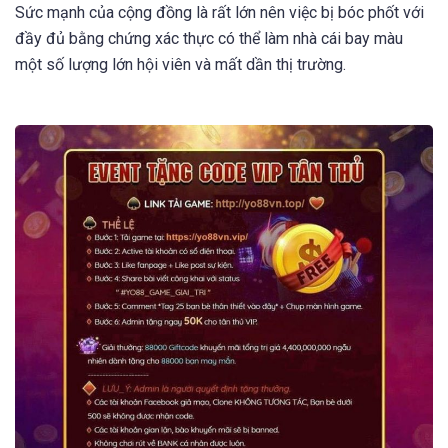
Sức mạnh của cộng đồng là rất lớn nên việc bị bóc phốt với
đầy đủ bằng chứng xác thực có thể làm nhà cái bay màu
một số lượng lớn hội viên và mất dần thị trường.