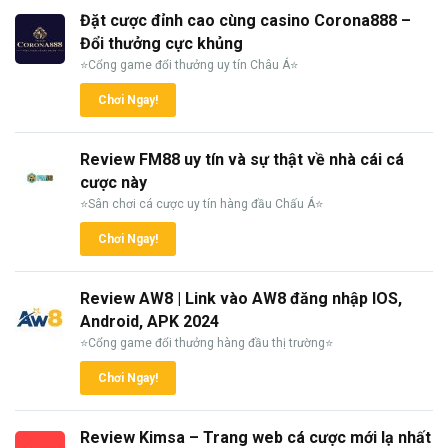
Đặt cược đỉnh cao cùng casino Corona888 –
Đổi thưởng cực khủng
⭐Cổng game đổi thưởng uy tín Châu Á⭐
Chơi Ngay!
Review FM88 uy tín và sự thật về nhà cái cá
cược này
⭐Sân chơi cá cược uy tín hàng đầu Chấu Á⭐
Chơi Ngay!
Review AW8 | Link vào AW8 đăng nhập IOS,
Android, APK 2024
⭐Cổng game đổi thưởng hàng đầu thị trường⭐
Chơi Ngay!
Review Kimsa – Trang web cá cược mới lạ nhất