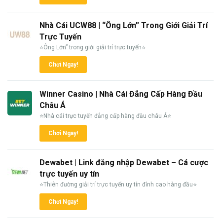
Nhà Cái UCW88 | “Ông Lớn” Trong Giới Giải Trí
Trực Tuyến
⭐Ông Lớn” trong giới giải trí trực tuyến⭐
Chơi Ngay!
Winner Casino | Nhà Cái Đẳng Cấp Hàng Đầu
Châu Á
⭐Nhà cái trực tuyến đẳng cấp hàng đầu châu Á⭐
Chơi Ngay!
Dewabet | Link đăng nhập Dewabet – Cá cược
trực tuyến uy tín
⭐Thiên đường giải trí trực tuyến uy tín đỉnh cao hàng đầu⭐
Chơi Ngay!